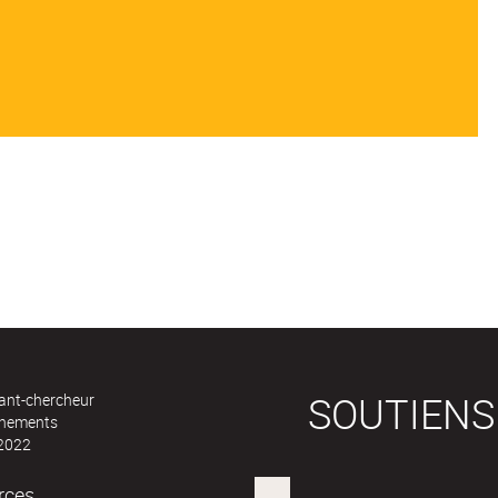
SOUTIENS
ant-chercheur
ènements
 2022
rces