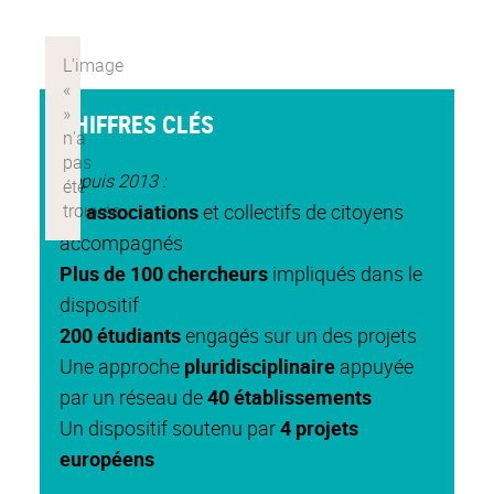
CHIFFRES CLÉS
Depuis 2013 :
83 associations
et collectifs de citoyens
accompagnés
Plus de 100 chercheurs
impliqués dans le
dispositif
200 étudiants
engagés sur un des projets
Une approche
pluridisciplinaire
appuyée
par un réseau de
40 établissements
Un dispositif soutenu par
4 projets
européens