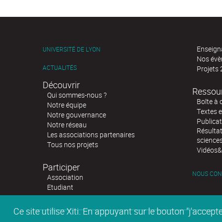
Enseign
UNIVERSITÉ DE LYON
Nos év
ACTUALITÉS
Projets
Découvrir
Ressou
Qui sommes-nous ?
Boîte à 
Notre équipe
Textes e
Notre gouvernance
Publicat
Notre réseau
Résultat
Les associations partenaires
science
Tous nos projets
Vidéos&
Participer
NOUS CON
Association
Etudiant
Ce site utilise Xiti. En appuyant sur le bouton "j'acc