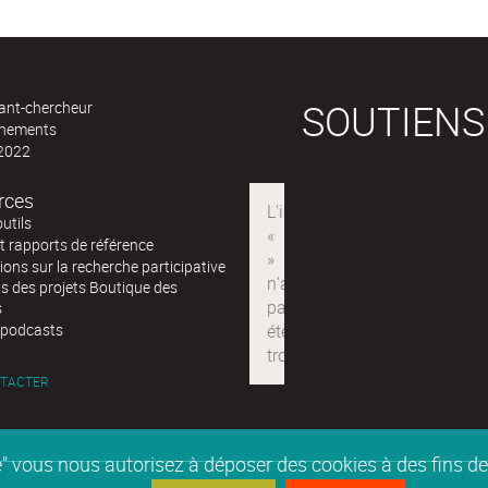
SOUTIENS
ant-chercheur
ènements
 2022
rces
outils
t rapports de référence
ions sur la recherche participative
s des projets Boutique des
s
podcasts
TACTER
epte" vous nous autorisez à déposer des cookies à des fins 