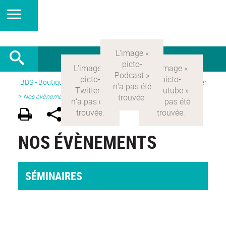
BDS - Boutique des sciences
>
Version Française
> Participer
>
Nos évènements
NOS ÉVÈNEMENTS
SÉMINAIRES