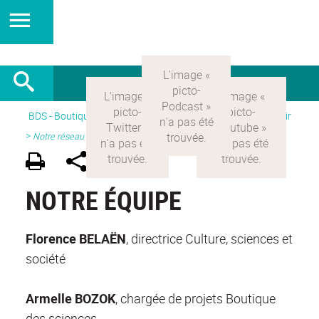
BDS - Boutique des sciences
>
Version Française
> Découvrir
>
Notre réseau
NOTRE ÉQUIPE
Florence BELAËN
, directrice Culture, sciences et
société
Armelle BOZOK
, chargée de projets Boutique
des sciences