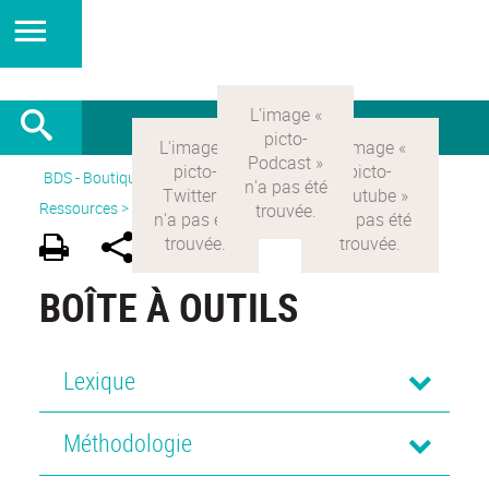
BDS - Boutique des sciences
>
Version Française
>
Ressources >
Boîte à outils
BOÎTE À OUTILS
Lexique
Méthodologie