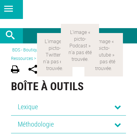
BDS - Boutique des sciences
>
Version Française
>
Ressources >
Boîte à outils
BOÎTE À OUTILS
Lexique
Méthodologie