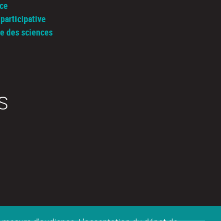
nce
participative
ue des sciences
S