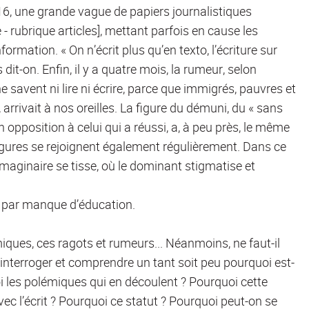
16, une grande vague de papiers journalistiques
ie - rubrique articles], mettant parfois en cause les
rmation. « On n’écrit plus qu’en texto, l’écriture sur
 dit-on. Enfin, il y a quatre mois, la rumeur, selon
e savent ni lire ni écrire, parce que immigrés, pauvres et
arrivait à nos oreilles. La figure du démuni, du « sans
en opposition à celui qui a réussi, a, à peu près, le même
s figures se rejoignent également régulièrement. Dans ce
maginaire se tisse, où le dominant stigmatise et
u par manque d’éducation.
miques, ces ragots et rumeurs... Néanmoins, ne faut-il
interroger et comprendre un tant soit peu pourquoi est-
oi les polémiques qui en découlent ? Pourquoi cette
vec l’écrit ? Pourquoi ce statut ? Pourquoi peut-on se