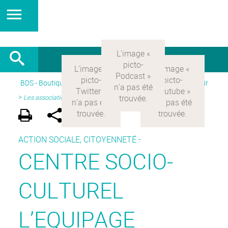
BDS - Boutique des sciences
>
Version Française
> Découvrir
>
Les associations partenaires
ACTION SOCIALE, CITOYENNETÉ -
CENTRE SOCIO-
CULTUREL
L’EQUIPAGE