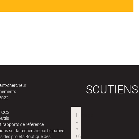
SOUTIENS
ant-chercheur
ènements
 2022
rces
outils
t rapports de référence
ions sur la recherche participative
s des projets Boutique des