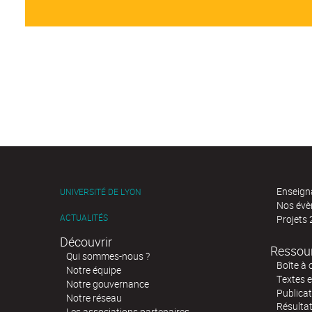
Enseign
UNIVERSITÉ DE LYON
Nos év
ACTUALITÉS
Projets
Découvrir
Ressou
Qui sommes-nous ?
Boîte à 
Notre équipe
Textes e
Notre gouvernance
Publicat
Notre réseau
Résultat
Les associations partenaires