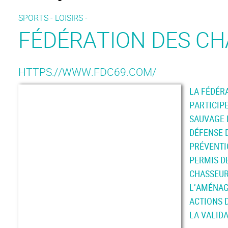
SPORTS - LOISIRS -
FÉDÉRATION DES C
HTTPS://WWW.FDC69.COM/
LA FÉDÉR
PARTICIPE
SAUVAGE 
DÉFENSE 
PRÉVENT
PERMIS D
CHASSEURS
L’AMÉNA
ACTIONS D
LA VALID