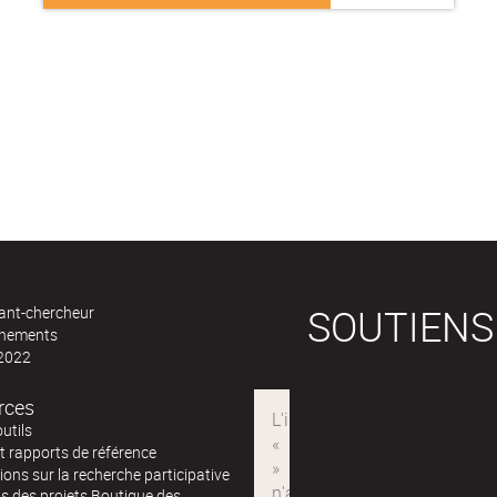
SOUTIENS
ant-chercheur
ènements
 2022
rces
outils
t rapports de référence
ions sur la recherche participative
s des projets Boutique des