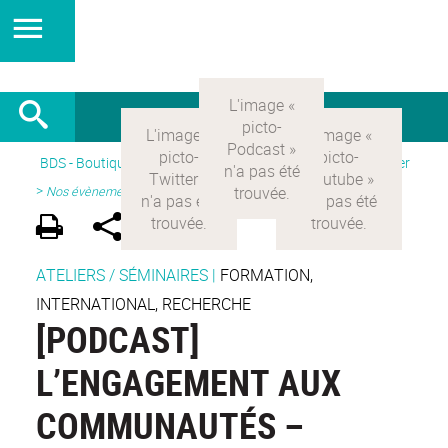
BDS - Boutique des sciences
>
Version Française
> Participer
>
Nos évènements
ATELIERS / SÉMINAIRES
|
FORMATION,
INTERNATIONAL, RECHERCHE
[PODCAST]
L’ENGAGEMENT AUX
COMMUNAUTÉS –