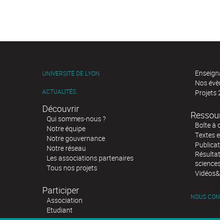
Enseign
UNIVERSITÉ DE LYON
Nos év
ACTUALITÉS
Projets
Découvrir
Ressou
Qui sommes-nous ?
Boîte à 
Notre équipe
Textes e
Notre gouvernance
Publicat
Notre réseau
Résultat
Les associations partenaires
science
Tous nos projets
Vidéos&
Participer
NOUS CON
Association
Etudiant