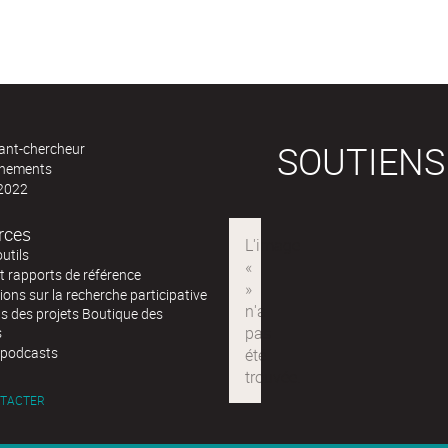
SOUTIENS
ant-chercheur
ènements
 2022
rces
outils
t rapports de référence
ions sur la recherche participative
s des projets Boutique des
s
podcasts
TACTER