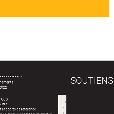
SOUTIENS
ant-chercheur
ènements
 2022
rces
outils
t rapports de référence