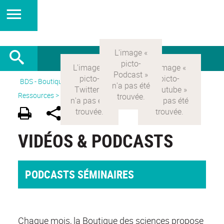
BDS - Boutique des sciences
>
Version Française
>
Ressources >
Vidéos&podcasts
VIDÉOS & PODCASTS
PODCASTS SÉMINAIRES
Chaque mois, la Boutique des sciences propose