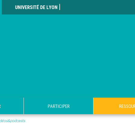
UNIVERSITÉ DE LYON
R
PARTICIPER
RESSOU
déos&podcasts