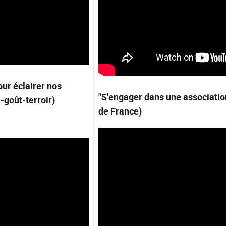
ur éclairer nos
"S'engager dans une association
-goût-terroir)
de France)