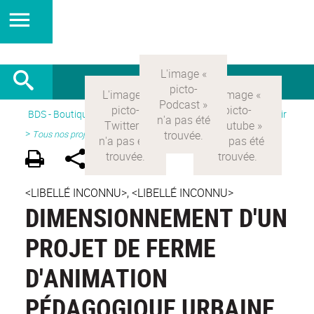
BDS - Boutique des sciences
>
Version Française
> Découvrir
>
Tous nos projets
<LIBELLÉ INCONNU>, <LIBELLÉ INCONNU>
DIMENSIONNEMENT D'UN
PROJET DE FERME
D'ANIMATION
PÉDAGOGIQUE URBAINE