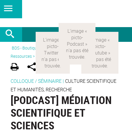
BDS - Boutique des sciences
>
Version Française
>
Ressources >
Vidéos&podcasts
COLLOQUE / SÉMINAIRE
|
CULTURE SCIENTIFIQUE
ET HUMANITÉS, RECHERCHE
[PODCAST] MÉDIATION
SCIENTIFIQUE ET
SCIENCES