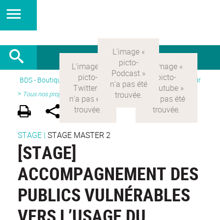
BDS - Boutique des sciences
>
Version Française
> Découvrir
>
Tous nos projets
STAGE
|
STAGE MASTER 2
[STAGE]
ACCOMPAGNEMENT DES
PUBLICS VULNÉRABLES
VERS L’USAGE DU