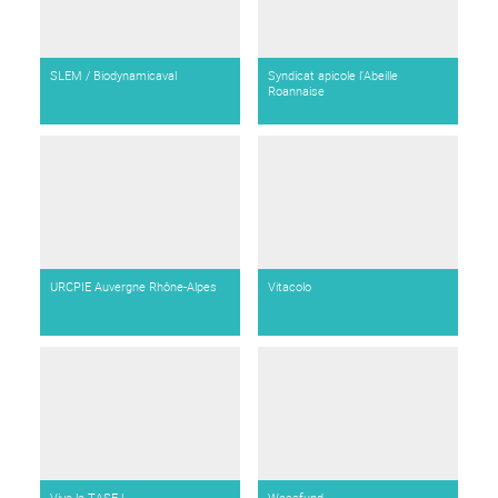
SLEM / Biodynamicaval
Syndicat apicole l’Abeille
Roannaise
URCPIE Auvergne Rhône-Alpes
Vitacolo
Vive la TASE !
Weeefund