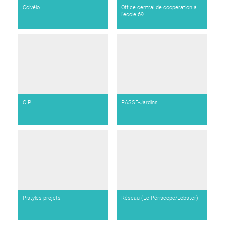
Ocivélo
Office central de coopération à
l’école 69
OIP
PASSE-Jardins
Pistyles projets
Réseau (Le Périscope/Lobster)