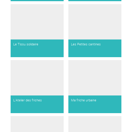
Le Tissu solidaire
Les Petites cantines
L’Atelier des friches
Ma friche urbaine