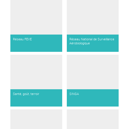
Réseau FEVE
Réseau National de Surveillance
Aérobiologique
Santé, goût, terroir
SINGA