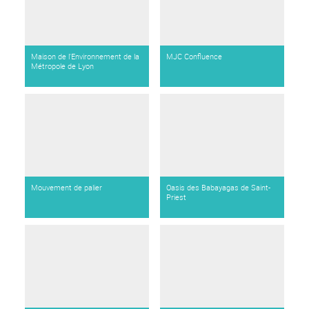
Maison de l'Environnement de la
MJC Confluence
Métropole de Lyon
Mouvement de palier
Oasis des Babayagas de Saint-
Priest