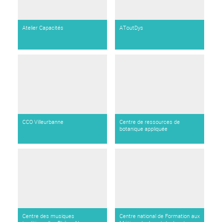
Atelier Capacités
AToutDys
CCO Villeurbanne
Centre de ressources de
botanique appliquée
Centre des musiques
Centre national de Formation aux