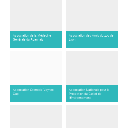
Association de la Médecine
Association des Amis du zoo de
Générale du Roannais
Lyon
Association Grenoble-Veynes-
Association Nationale pour la
Gap
Protection du Ciel et de
l'Environnement