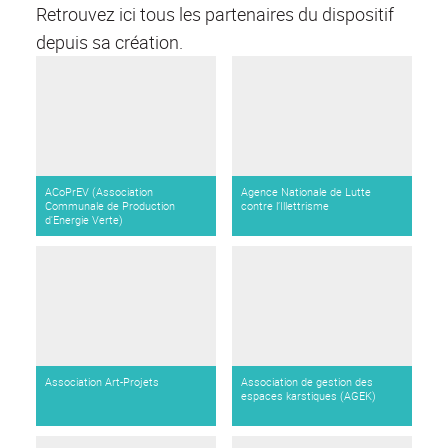
Retrouvez ici tous les partenaires du dispositif
depuis sa création.
ACoPrEV (Association
Agence Nationale de Lutte
Communale de Production
contre l’Illettrisme
d'Energie Verte)
Association Art-Projets
Association de gestion des
espaces karstiques (AGEK)