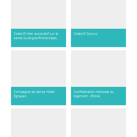
Collectif inter associatif sur la
Collectif Quicury
santé Auvergne-Rhône-Alpes
Compagnie de danse Hallet
Confédération nationale du
Eghayan
logement - Rhône