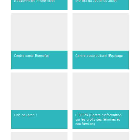
traditionnelles Rhône-Alpes
Métiers du Jeu et du Jouet
Centre social Bonnefoi
Centre socio-culturel l’Equipage
Chic de l'archi !
CIDFF69 (Centre d'information
sur les droits des femmes et
des familles)