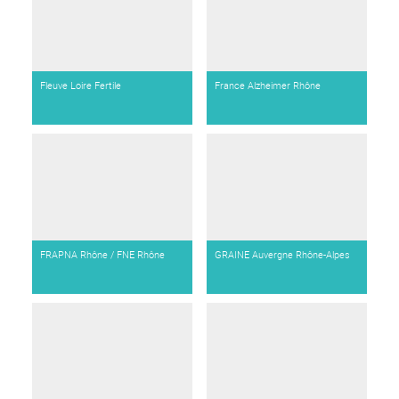
Fleuve Loire Fertile
France Alzheimer Rhône
FRAPNA Rhône / FNE Rhône
GRAINE Auvergne Rhône-Alpes