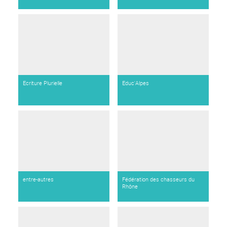
Ecriture Plurielle
Educ'Alpes
entre-autres
Fédération des chasseurs du
Rhône