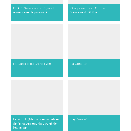
GRAP (Groupement régional
Groupement de Défense
alimentaire de proximité)
Sanitaire du Rhône
La Clavette du Grand Lyon
La Gonette
La MIETE (Maison des initiatives,
Lay t'motiv'
de l'engagement, du troc et de
l'échange)