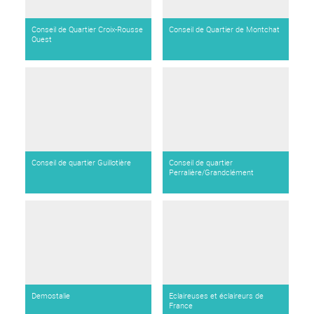
Conseil de Quartier Croix-Rousse
Conseil de Quartier de Montchat
Ouest
Conseil de quartier Guillotière
Conseil de quartier
Perralière/Grandclément
Demostalie
Eclaireuses et éclaireurs de
France