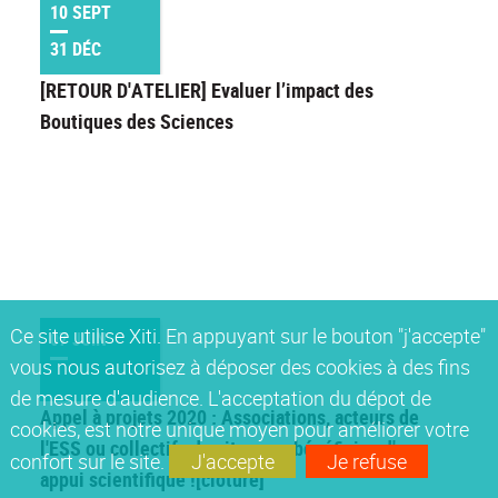
10 SEPT
31 DÉC
[RETOUR D'ATELIER] Evaluer l’impact des
Boutiques des Sciences
Ce site utilise Xiti. En appuyant sur le bouton "j'accepte"
07 JUIN
vous nous autorisez à déposer des cookies à des fins
de mesure d'audience. L'acceptation du dépot de
Appel à projets 2020 : Associations, acteurs de
cookies, est notre unique moyen pour améliorer votre
l'ESS ou collectifs de citoyens, bénéficiez d'un
confort sur le site.
J'accepte
Je refuse
appui scientifique ![clôturé]