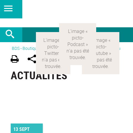
BDS - Boutique des sciences
>
Version Française
>
Actualités
ACTUALITÉS
13 SEPT