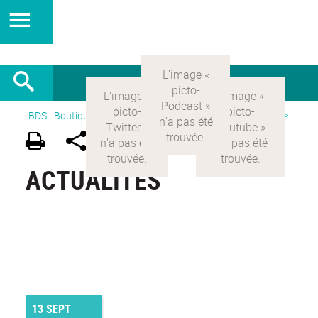
BDS - Boutique des sciences
>
Version Française
>
Actualités
ACTUALITÉS
13 SEPT