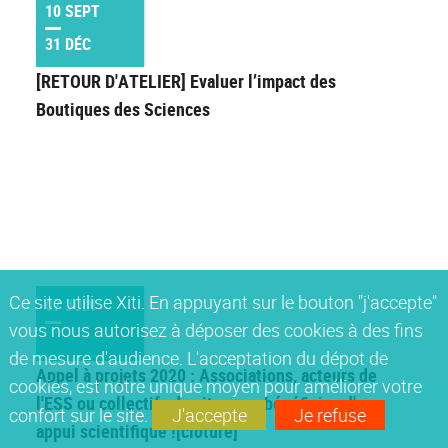
10 SEPT
31 DÉC
[RETOUR D'ATELIER] Evaluer l’impact des
Boutiques des Sciences
Ce site utilise Xiti. En appuyant sur le bouton "j'accepte"
07 JUIN
vous nous autorisez à déposer des cookies à des fins
de mesure d'audience. L'acceptation du dépot de
Appel à projets 2020 : Associations, acteurs de
cookies, est notre unique moyen pour améliorer votre
l'ESS ou collectifs de citoyens, bénéficiez d'un
confort sur le site.
J'accepte
Je refuse
appui scientifique ![clôturé]